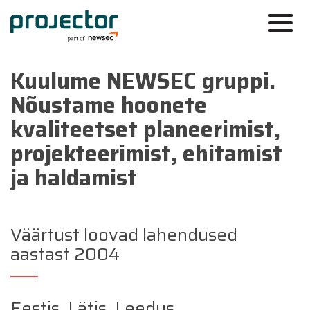
Kuulume NEWSEC gruppi.
Nõustame hoonete
kvaliteetset planeerimist,
projekteerimist, ehitamist
ja haldamist
Väärtust loovad lahendused
aastast 2004
Eestis, Lätis, Leedus