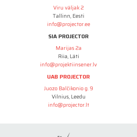
Viru väljak 2
Tallinn, Eesti
info@projector.ee
SIA PROJECTOR
Marijas 2a
Riia, Läti
info@projektiinsener.lv
UAB PROJECTOR
Juozo Balčikonio g. 9
Vilnius, Leedu
info@projector.lt