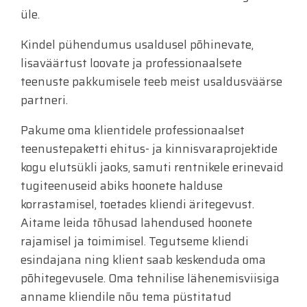
üle.
Kindel pühendumus usaldusel põhinevate,
lisaväärtust loovate ja professionaalsete
teenuste pakkumisele teeb meist usaldusväärse
partneri.
Pakume oma klientidele professionaalset
teenustepaketti ehitus- ja kinnisvaraprojektide
kogu elutsükli jaoks, samuti rentnikele erinevaid
tugiteenuseid abiks hoonete halduse
korrastamisel, toetades kliendi äritegevust.
Aitame leida tõhusad lahendused hoonete
rajamisel ja toimimisel. Tegutseme kliendi
esindajana ning klient saab keskenduda oma
põhitegevusele. Oma tehnilise lähenemisviisiga
anname kliendile nõu tema püstitatud