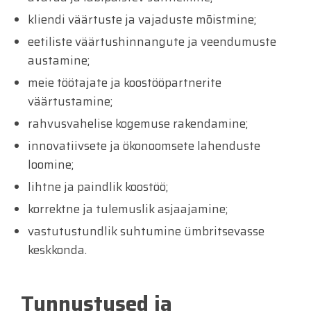
kliendi väärtuste ja vajaduste mõistmine;
eetiliste väärtushinnangute ja veendumuste
austamine;
meie töötajate ja koostööpartnerite
väärtustamine;
rahvusvahelise kogemuse rakendamine;
innovatiivsete ja ökonoomsete lahenduste
loomine;
lihtne ja paindlik koostöö;
korrektne ja tulemuslik asjaajamine;
vastutustundlik suhtumine ümbritsevasse
keskkonda.
Tunnustused ja