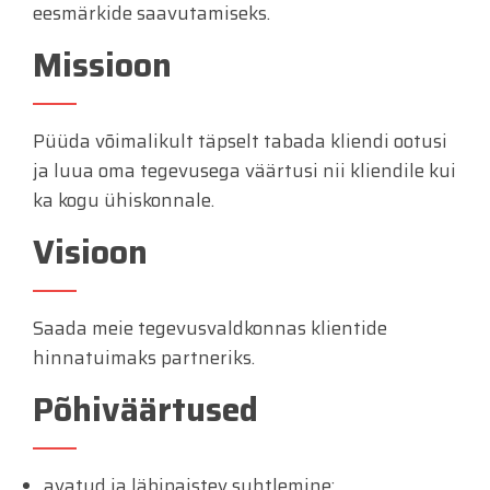
eesmärkide saavutamiseks.
Missioon
Püüda võimalikult täpselt tabada kliendi ootusi
ja luua oma tegevusega väärtusi nii kliendile kui
ka kogu ühiskonnale.
Visioon
Saada meie tegevusvaldkonnas klientide
hinnatuimaks partneriks.
Põhiväärtused
avatud ja läbipaistev suhtlemine;