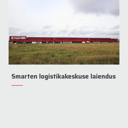
Smarten logistikakeskuse laiendus
T