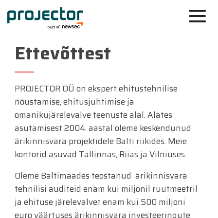
Ettevõttest
PROJECTOR OÜ on ekspert ehitustehnilise
nõustamise, ehitusjuhtimise ja
omanikujärelevalve teenuste alal. Alates
asutamisest 2004. aastal oleme keskendunud
ärikinnisvara projektidele Balti riikides. Meie
kontorid asuvad Tallinnas, Riias ja Vilniuses.
Oleme Baltimaades teostanud ärikinnisvara
tehnilisi auditeid enam kui miljonil ruutmeetril
ja ehituse järelevalvet enam kui 500 miljoni
euro väärtuses ärikinnisvara investeeringute