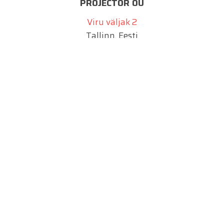
PROJECTOR OÜ
Viru väljak 2
Tallinn, Eesti
info@projector.ee
SIA PROJECTOR
Marijas 2a
Riia, Läti
info@projektiinsener.lv
UAB PROJECTOR
Juozo Balčikonio g. 9
Vilnius, Leedu
info@projector.lt