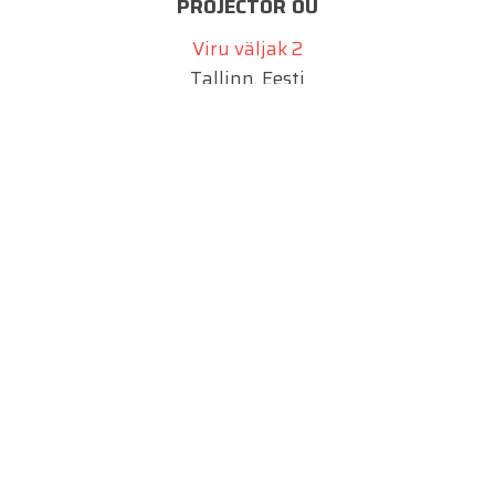
PROJECTOR OÜ
Viru väljak 2
Tallinn, Eesti
info@projector.ee
SIA PROJECTOR
Marijas 2a
Riia, Läti
info@projektiinsener.lv
UAB PROJECTOR
Juozo Balčikonio g. 9
Vilnius, Leedu
info@projector.lt