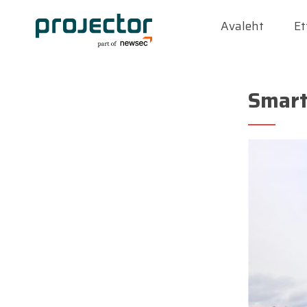
Avaleht
Et
Smar