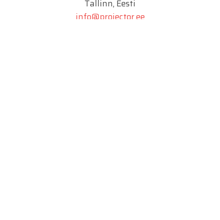
Tallinn, Eesti
info@projector.ee
SIA PROJECTOR
Marijas 2a
Riia, Läti
info@projektiinsener.lv
UAB PROJECTOR
Juozo Balčikonio g. 9
Vilnius, Leedu
info@projector.lt