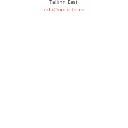
Tallinn, Eesti
info@projector.ee
SIA PROJECTOR
Marijas 2a
Riia, Läti
info@projektiinsener.lv
UAB PROJECTOR
Juozo Balčikonio g. 9
Vilnius, Leedu
info@projector.lt