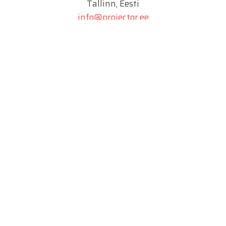
Tallinn, Eesti
info@projector.ee
SIA PROJECTOR
Marijas 2a
Riia, Läti
info@projektiinsener.lv
UAB PROJECTOR
Juozo Balčikonio g. 9
Vilnius, Leedu
info@projector.lt