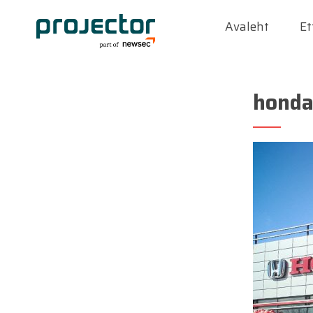
Avaleht
Et
honda