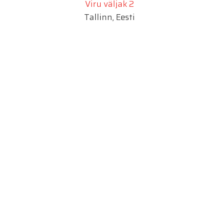
Viru väljak 2
Tallinn, Eesti
info@projector.ee
SIA PROJECTOR
Marijas 2a
Riia, Läti
info@projektiinsener.lv
UAB PROJECTOR
Juozo Balčikonio g. 9
Vilnius, Leedu
info@projector.lt