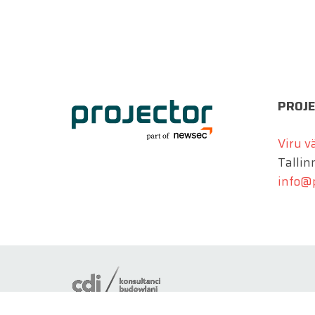
PROJE
Viru v
Tallinn
info@p