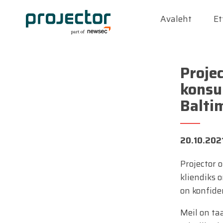
Avaleht
Et
Proje
konsul
Balti
20.10.202
Projector 
kliendiks 
on konfide
Meil on ta