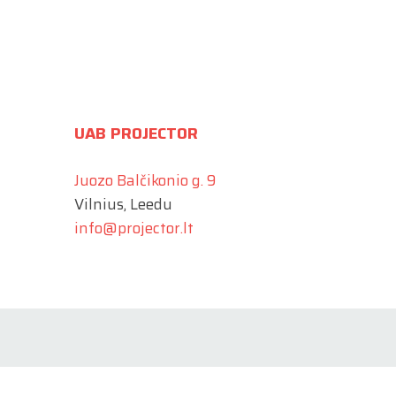
UAB PROJECTOR
Juozo Balčikonio g. 9
Vilnius, Leedu
info@projector.lt