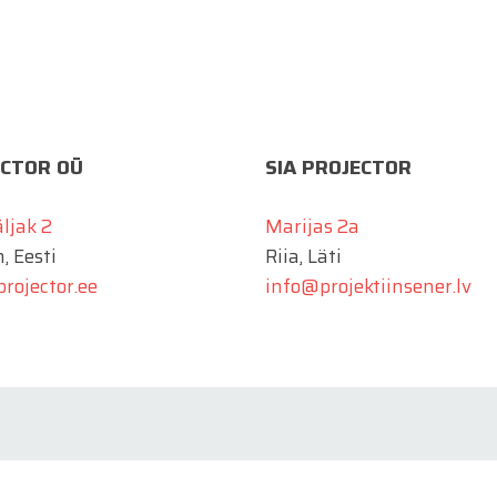
CTOR OÜ
SIA PROJECTOR
äljak 2
Marijas 2a
, Eesti
Riia, Läti
rojector.ee
info@projektiinsener.lv