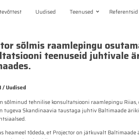
tevõttest
Uudised
Teenused
Referentsid
ctor sõlmis raamlepingu osutama
tatsiooni teenuseid juhtivale ä
maades.
1 /
Uudised
on sõlminud tehnilise konsultatsiooni raamlepingu Riias, 
on tugeva Skandinaavia taustaga juhtiv Baltimaade ärikin
ntsiaalsed.
as heameel tõdeda, et Projector on jätkuvalt Baltimaade