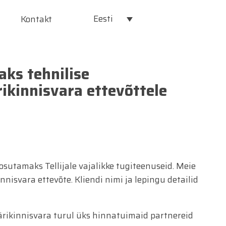
Eesti
Kontakt
ks tehnilise
rikinnisvara ettevõttele
osutamaks Tellijale vajalikke tugiteenuseid. Meie
nisvara ettevõte. Kliendi nimi ja lepingu detailid
 ärikinnisvara turul üks hinnatuimaid partnereid