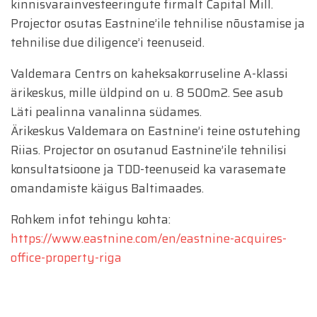
kinnisvarainvesteeringute firmalt Capital Mill.
Projector osutas Eastnine’ile tehnilise nõustamise ja
tehnilise due diligence’i teenuseid.
Valdemara Centrs on kaheksakorruseline A-klassi
ärikeskus, mille üldpind on u. 8 500m2. See asub
Läti pealinna vanalinna südames.
Ärikeskus Valdemara on Eastnine’i teine ostutehing
Riias. Projector on osutanud Eastnine’ile tehnilisi
konsultatsioone ja TDD-teenuseid ka varasemate
omandamiste käigus Baltimaades.
Rohkem infot tehingu kohta:
https://www.eastnine.com/en/eastnine-acquires-
office-property-riga