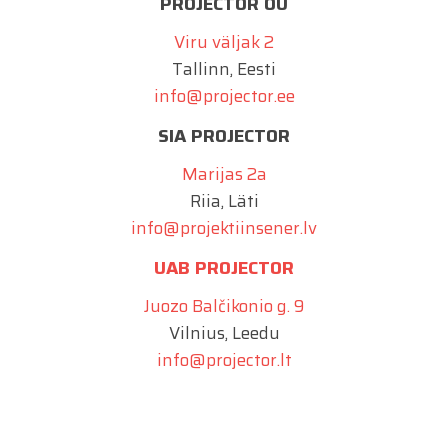
PROJECTOR OÜ
Viru väljak 2
Tallinn, Eesti
info@projector.ee
SIA PROJECTOR
Marijas 2a
Riia, Läti
info@projektiinsener.lv
UAB PROJECTOR
Juozo Balčikonio g. 9
Vilnius, Leedu
info@projector.lt