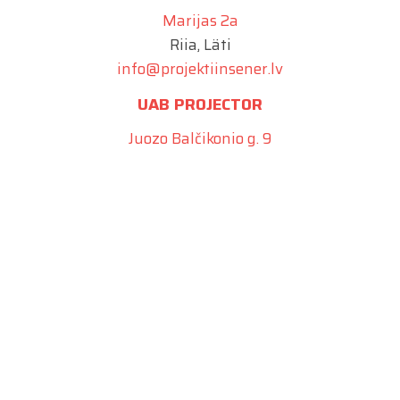
Marijas 2a
Riia, Läti
info@projektiinsener.lv
UAB PROJECTOR
Juozo Balčikonio g. 9
Vilnius, Leedu
info@projector.lt