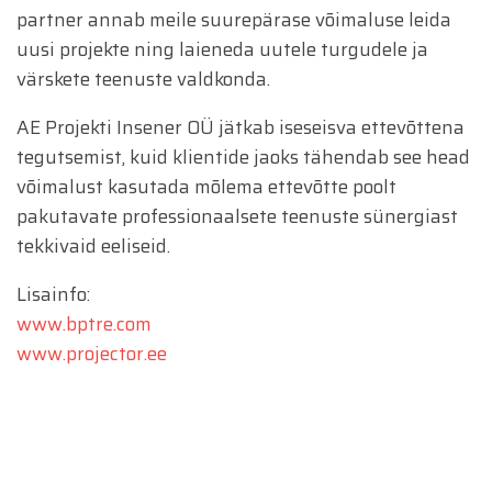
partner annab meile suurepärase võimaluse leida
uusi projekte ning laieneda uutele turgudele ja
värskete teenuste valdkonda.
AE Projekti Insener OÜ jätkab iseseisva ettevõttena
tegutsemist, kuid klientide jaoks tähendab see head
võimalust kasutada mõlema ettevõtte poolt
pakutavate professionaalsete teenuste sünergiast
tekkivaid eeliseid.
Lisainfo:
www.bptre.com
www.projector.ee