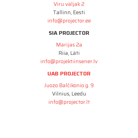
Viru väljak 2
Tallinn, Eesti
info@projector.ee
SIA PROJECTOR
Marijas 2a
Riia, Läti
info@projektiinsener.lv
UAB PROJECTOR
Juozo Balčikonio g. 9
Vilnius, Leedu
info@projector.lt