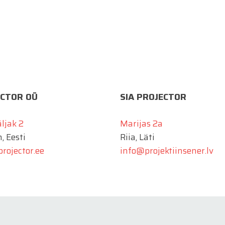
CTOR OÜ
SIA PROJECTOR
äljak 2
Marijas 2a
, Eesti
Riia, Läti
rojector.ee
info@projektiinsener.lv