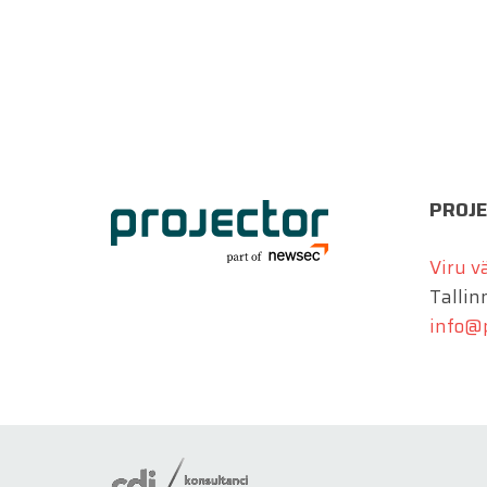
PROJE
Viru v
Tallinn
info@p