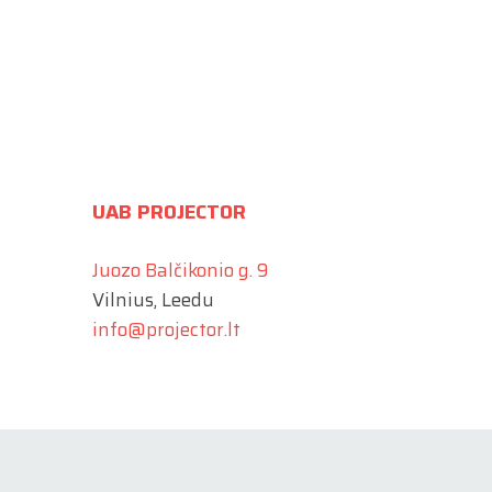
UAB PROJECTOR
Juozo Balčikonio g. 9
Vilnius, Leedu
info@projector.lt