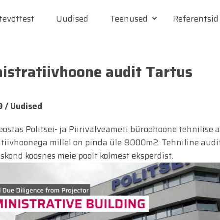
tevõttest
Uudised
Teenused
Referentsid
istratiivhoone audit Tartus
9 /
Uudised
eostas Politsei- ja Piirivalveameti büroohoone tehnilise 
tiivhoonega millel on pinda üle 8000m2. Tehniline audit 
skond koosnes meie poolt kolmest eksperdist.