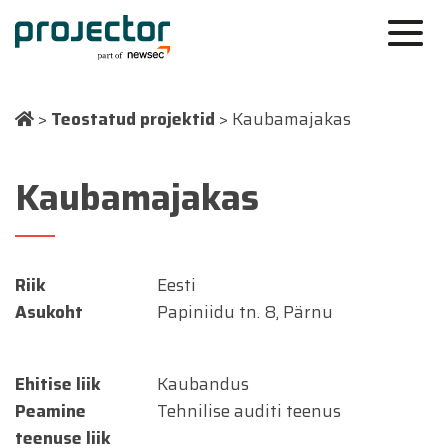
>
Teostatud projektid
>
Kaubamajakas
Kaubamajakas
Riik
Eesti
Asukoht
Papiniidu tn. 8, Pärnu
Ehitise liik
Kaubandus
Peamine
Tehnilise auditi teenus
teenuse liik