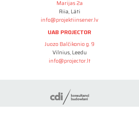
Marijas 2a
Riia, Läti
info@projektiinsener.lv
UAB PROJECTOR
Juozo Balčikonio g. 9
Vilnius, Leedu
info@projector.lt