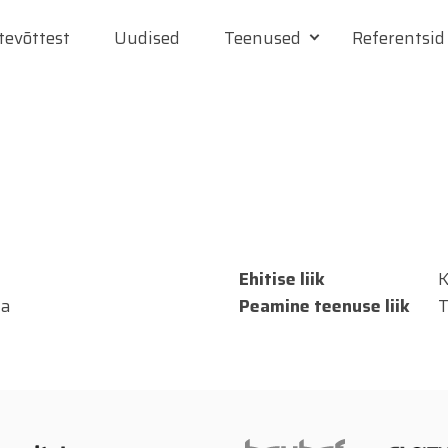
tevõttest
Uudised
Teenused
Referentsid
Ehitise liik
K
ja
Peamine teenuse liik
T