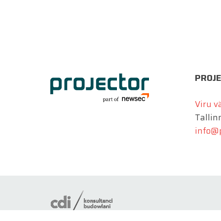
PROJE
Viru v
Tallinn
info@p