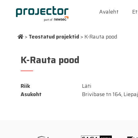
Avaleht
Et
>
Teostatud projektid
>
K-Rauta pood
K-Rauta pood
Riik
Läti
Asukoht
Brivibase tn 164, Liepa