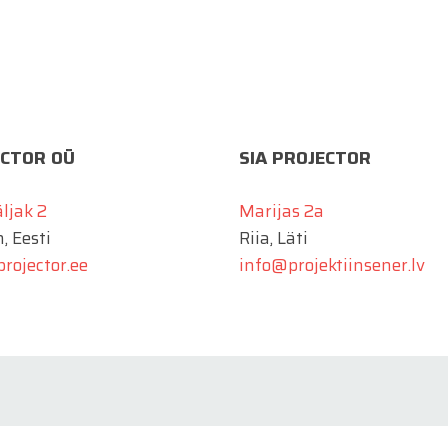
CTOR OÜ
SIA PROJECTOR
äljak 2
Marijas 2a
, Eesti
Riia, Läti
rojector.ee
info@projektiinsener.lv