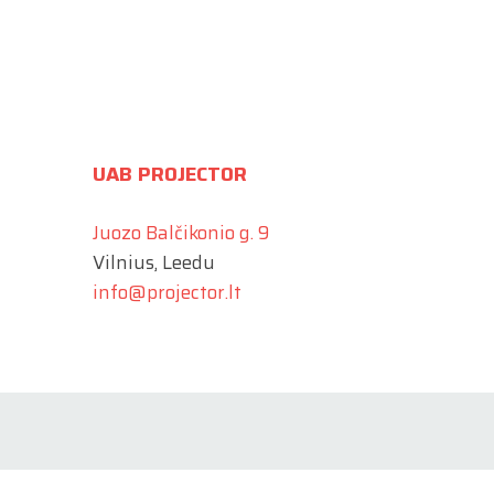
UAB PROJECTOR
Juozo Balčikonio g. 9
Vilnius, Leedu
info@projector.lt