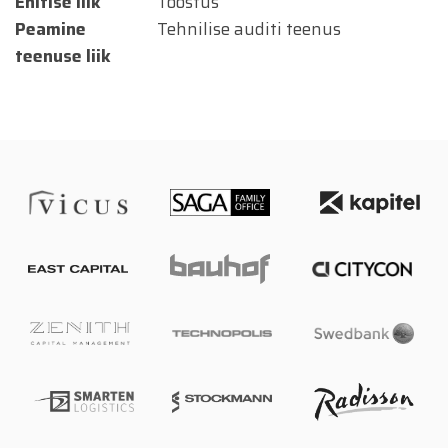
Ehitise liik
Tööstus
Peamine
Tehnilise auditi teenus
teenuse liik