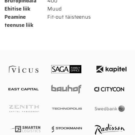
Brutopindala
400
Ehitise liik
Muud
Peamine
Fit-out täisteenus
teenuse liik