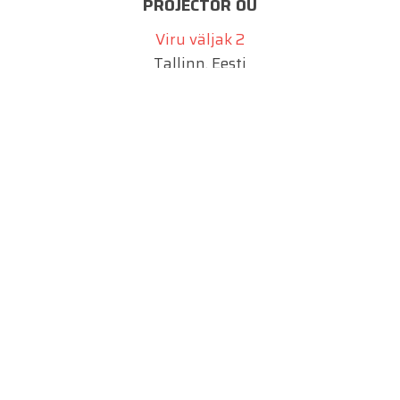
PROJECTOR OÜ
Viru väljak 2
Tallinn, Eesti
info@projector.ee
SIA PROJECTOR
Marijas 2a
Riia, Läti
info@projektiinsener.lv
UAB PROJECTOR
Juozo Balčikonio g. 9
Vilnius, Leedu
info@projector.lt