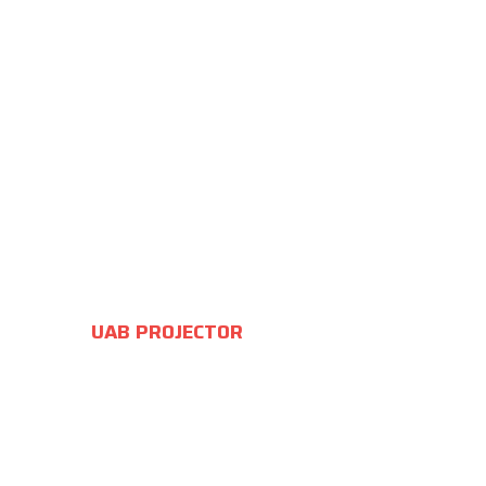
UAB PROJECTOR
Juozo Balčikonio g. 9
Vilnius, Leedu
info@projector.lt