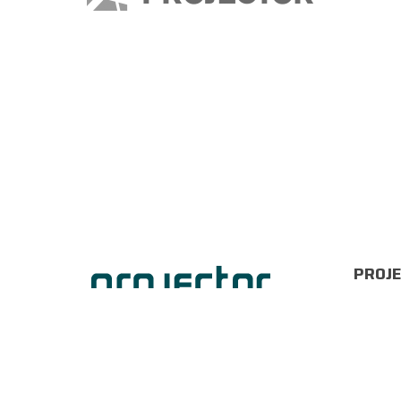
PROJE
Viru v
Tallinn
info@p