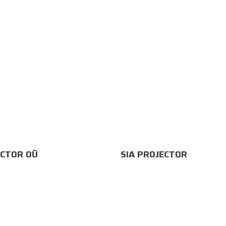
CTOR OÜ
SIA PROJECTOR
äljak 2
Marijas 2a
, Eesti
Riia, Läti
rojector.ee
info@projektiinsener.lv